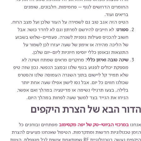
החומרים הדרושים לגוף – פחמימות, חלבונים, שומנים
בריאים ועוד.
הטיפ הזה אגב טוב גם לשמירה על העור שלכן ועל מצב הרוח.
ספורט
: לא חייבים להירשם למרתון וגם לא לחדר כושר. אבל
חשוב להכניס פעילות גופנית לשגרה. פעמיים-שלוש בשבוע
של הליכה מהירה או אימון של שעה יעזרו לכן לשמור על
התוצאות ובאופן כללי יוסיפו חיוניות ליום-יום שלכן.
שינה טובה ואיזון כללי:
מחקרים מראים שמתח ושינה לא
מספקת יכולים לפגוע בגוף שלנו ובמצב הנפשי. נכון שזה טיפ
שלא תמיד קל ליישום בתוך השגרה העמוסה שלנו והסטרס
שכולנו חווים כל יום. אבל נסו לישון אפילו שעה אחת יותר
בלילה, בצעו תרגילי נשימה או מדיטציה במהלך ואם אפשר,
הניחו את הנייד בצד למשך שעה לפחות במהלך היום.
הדור הבא של הצרת היקפים
אנחנו
במרכזי הביוטי-טק של יפה מקסימוב
מפתחים ובוחנים כל
הזמן טכנולוגיות חדשות ומתקדמות. הטיפול שאנחנו מציעים להצרת
היקפים נעשה בטכנולוגיית RF שמותאמת אישית לכל מטופלת. הצוות