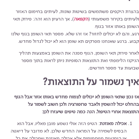
בהצרת היקפים משתמשים בשיטות שונות, לעיתים בחימום האזור
ולעיתים בקירור משמעותי (
הקפאה
), אך הרעיון הוא זהה: פירוק תאי
השומן באותו אזור בגוף.
רגע, והם לא יכולים לחזור? אז זהו שלא. מספר תאי השומן בגוף שלנו
קבוע. ברגע שאנחנו מפרקים תא שומן הוא לא יכול לגדול מחדש.
לאחר פירוק תאי השומן, הגוף מפנה את השומן באמצעות תהליך
הניקוז הלימפתי ואת התוצאות הסופיות ניתן לראות בתוך מספר
שבועות עד מספר חודשים.
איך נשמור על התוצאות?
אז נכון שתאי השומן לא יכולים לצמוח מחדש באותו אזור אבל הגוף
בהחלט יכול להשמין ולאבד פרופורציה ולכן חשוב לשמור על
התוצאות אחרי הטיפול. הנה כמה טיפים שיעזרו לכן:
אכילה מאוזנת
: הטיפ הזה אולי נשמע מובן מאליו, אבל הוא
הבסיס לשמירה על המראה החדש שלכן. לא מדובר על דיאטה
או הימנעות מפחמימות אלא אכילה מאוזנת שמכילה את כל