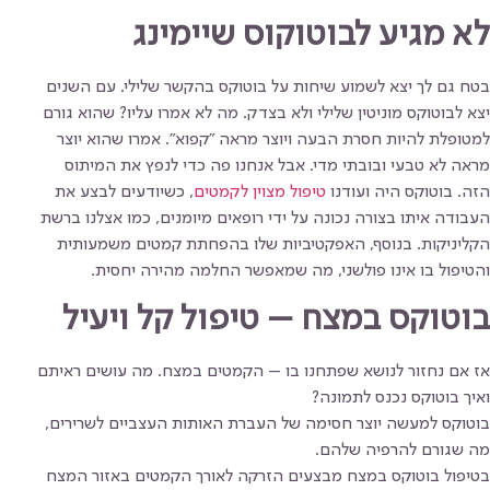
לא מגיע לבוטוקוס שיימינג
בטח גם לך יצא לשמוע שיחות על בוטוקס בהקשר שלילי. עם השנים
יצא לבוטוקס מוניטין שלילי ולא בצדק. מה לא אמרו עליו? שהוא גורם
למטופלת להיות חסרת הבעה ויוצר מראה "קפוא". אמרו שהוא יוצר
מראה לא טבעי ובובתי מדי. אבל אנחנו פה כדי לנפץ את המיתוס
הזה. בוטוקס היה ועודנו
טיפול מצוין לקמטים
, כשיודעים לבצע את
העבודה איתו בצורה נכונה על ידי רופאים מיומנים, כמו אצלנו ברשת
הקליניקות. בנוסף, האפקטיביות שלו בהפחתת קמטים משמעותית
והטיפול בו אינו פולשני, מה שמאפשר החלמה מהירה יחסית.
בוטוקס במצח – טיפול קל ויעיל
אז אם נחזור לנושא שפתחנו בו – הקמטים במצח. מה עושים ראיתם
ואיך בוטוקס נכנס לתמונה?
בוטוקס למעשה יוצר חסימה של העברת האותות העצביים לשרירים,
מה שגורם להרפיה שלהם.
בטיפול בוטוקס במצח מבצעים הזרקה לאורך הקמטים באזור המצח