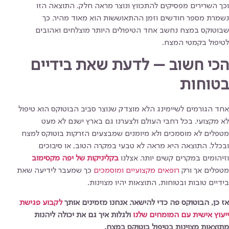
וכך השרירים מפסיקים להתכווץ ונוצר מראה חלק. התוצאה הזו
נשמרת מספר חודשים וזמן ההתאוששות הוא מאוד מהיר, כך
שבוטוקס במצח נחשב אחד הטיפולים היותר מוצלחים ואהובים
לטיפול בקמטי המצח.
הכי חשוב – לדעת שאת בידיים
בטוחות
אחד הגורמים לשיימינג הלא מוצדק שנוצר סביב הבוטוקס הוא טיפול
לא מקצועי. בכל רחבי העולם ולצערנו גם בארץ ישנם לא מעט
מטפלים לא מוסמכים ולא מיומנים שמבצעים הזרקות בוטוקס למצח
ובכלל. התוצאה היא מראה לא טבעי במקרה הטוב, או סיבוכים
וזיהומים במקרים קשים יותר. אצלנו
בקליניקות של יפה מקסימוב
מטפלים אך ורק
רופאים מקצועיים ומוסמכים
כך שמעבר לידיעה שאת
בידיים טובות ובטוחות, התוצאות יהיו מצוינות.
אז כן, הבוטוקס פה כדי להישאר. אנחנו מזמינים אותך
לקבוע פגישת
ייעוץ אישית עם המומחים שלנו
ולגלות איך גם את יכולה ליהנות
מתוצאות מצוינות בטיפול בוטוקס במצח.