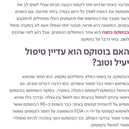
מדובר באזור שרגיש יותר לקמטי הבעה מכיוון שבלי לשים לב את
מקמטת את המצח לאורך כל היום בצורה בלתי מודעת. עם השנים
העור מאבד את הגמישות שלו והקמטים האלו מתחילים להתקבע
בפנים. התוצאה היא מראה מבוגר יותר ואפילו זועף. לא במקרה טיפול
בבוטוקס במצח
הוא אחד הטיפולים הנפוצים. אבל רגע לפני שניכנס
לשם, בואי נדבר על בוטוקס.
האם בוטוקס הוא עדיין טיפול
יעיל וטוב?
הבוטוקס, או בשמו המלא בוטולינום טוקסין, הוא חומר שנמצא
בשימוש רפואי כבר מספר עשורים. כמו הרבה דברים טובים, גם
הטיפול בבוטוקס לקמטים התגלה במקרה. במקור השתמשו בבוטוקס
רופאי עיניים לטיפול בבעיות כמו למשל עין עצלה, ובדרך גילו שהוא
מסייע על להפחית קמטים באזור. כבר בשנות ה-90 הבוטוקס אושר
לשימוש קוסמטי על ידי ה-FDA והשמועה על חומר הקסמים פשטה
מהר מאוד ברחבי העולם, וכך הבוטוקס הפך במהרה להיות פופולרי
מאוד לטיפול בקמטים.