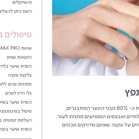
והשיקולים
האם ניתן להעלים
טיפולים ב
שיטת YMAX PRO הסרת שיער בפנים
הקפאת שומן
הסרת שיער בלייז
צלקות אקנה
מתיחת פנים ללא 
פץ
גלי רדיו לפנים
הסרת שיער בשיטת 
אקנה היא בעיית עור שנקראת גם ״חצ׳קונים״, ממנה סובלים לפחות כ- 80% מבני הנוער המתבגרים,
טיפול בפיגמנטצ
לתיים ואבצסים המופיעים מתחת לעור.
העלמת קמטים ב
ם על אקנה שאינם מדויקים ונכונים
הסרת שיער בפני