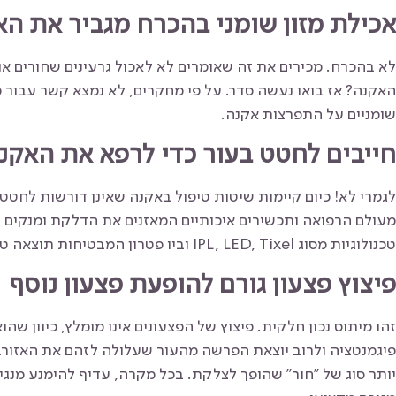
אכילת מזון שומני בהכרח מגביר את ה
לא בהכרח. מכירים את זה שאומרים לא לאכול גרעינים שחורים או 
האקנה? אז בואו נעשה סדר. על פי מחקרים, לא נמצא קשר עבור 
שומניים על התפרצות אקנה.
חייבים לחטט בעור כדי לרפא את האקנ
לגמרי לא! כיום קיימות שיטות טיפול באקנה שאינן דורשות לחטט ב
מעולם הרפואה ותכשירים איכותיים המאזנים את הדלקת ומנקים 
טכנולוגיות מסוג IPL, LED, Tixel וביו פטרון המבטיחות תוצאה טובה בטיפול יעיל ובטוח.
פיצוץ פצעון גורם להופעת פצעון נוסף
זהו מיתוס נכון חלקית. פיצוץ של הפצעונים אינו מומלץ, כיוון שהו
פיגמנטציה ולרוב יוצאת הפרשה מהעור שעלולה לזהם את האזור. א
יותר סוג של ״חור״ שהופך לצלקת. בכל מקרה, עדיף להימנע מנג