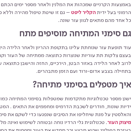
באמצעות הקרניים שמכהות את המלנין ולאחר מספר ימים הכתם נע
הרמוני בעל ידית
הקליר ליפט
– גם זו שיטת טיפול מהירה וללא כ
כל אחד מהם מתאים לגוון עור שונה.
גם סימני המתיחה מוסיפים מתח
עוד תופעת עור שנוחתת עלינו בתקופת ההריון ולאחר הלידה היא
בעצם צלקות תת עוריות שנוצרות כתוצאה ממתיחה של העור וקר
לרוב לאחר הלידה באזור הבטן, הירכיים, החזה והישבן כתוצאה ש
בתחילה בצבע אדום-ורוד ועם הזמן מתבהרים.
איך מטפלים בסימני מתיחה?
ישנן מספר טכנולוגיות מתקדמות שמטפלות בסימני המתיחה כמו גלי
ידיות שונות, חודרים לשכבת הדרמיס ומחממים את התאים . המטרה
והאלסטין על מנת שיחליפו את הסיבים שנפגעו כדי לשקם את סימ
מיצוק העור
. טכנולוגית גלי הרדיו נוחה ובטוחה לשימוש ואינה מל
בעזרת הפילינג שהוא מבצע וכך מחדש את העור ומפחית את הסימ