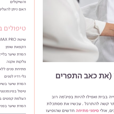
והשיקולים
האם ניתן להעלים
טיפולים ב
שיטת YMAX PRO הסרת שיער בפנים
הקפאת שומן
הסרת שיער בלייז
צלקות אקנה
מתיחת פנים ללא 
 (את כאב התפרים
גלי רדיו לפנים
הסרת שיער בשיטת 
טיפול בפיגמנטצ
ה בבית ואפילו להיות בפיג'מה רוב
העלמת קמטים ב
תר קשה להתרגל . עכשיו את מסתכלת
הסרת שיער בפני
ם, אולי
סימני מתיחה
חדשים שהופיעו