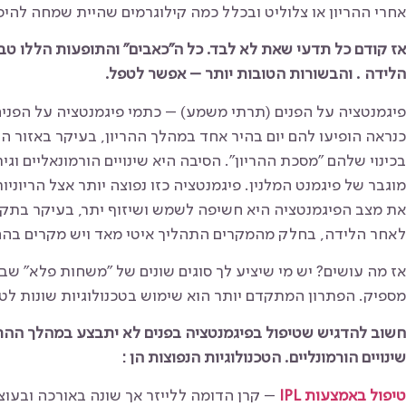
אחרי ההריון או צלוליט ובכלל כמה קילוגרמים שהיית שמחה להי
אז קודם כל תדעי שאת לא לבד. כל ה"כאבים" והתופעות הללו טב
הלידה . והבשורות הטובות יותר – אפשר לטפל.
פיגמנטציה על הפנים (תרתי משמע) – כתמי פיגמנטציה על הפני
כנראה הופיעו להם יום בהיר אחד במהלך ההריון, בעיקר באזור הל
מוגבר של פיגמנט המלנין. פיגמנטציה כזו נפוצה יותר אצל הריוני
את מצב הפיגמנטציה היא חשיפה לשמש ושיזוף יתר, בעיקר בתקופ
לאחר הלידה, בחלק מהמקרים התהליך איטי מאד ויש מקרים בהם 
אז מה עושים? יש מי שיציע לך סוגים שונים של "משחות פלא" שבד
מספיק. הפתרון המתקדם יותר הוא שימוש בטכנולוגיות שונות לטי
חשוב להדגיש שטיפול בפיגמנטציה בפנים לא יתבצע במהלך ההרי
שינויים הורמונליים. הטכנולוגיות הנפוצות הן :
טיפול באמצעות IPL
– קרן הדומה ללייזר אך שונה באורכה ובעו