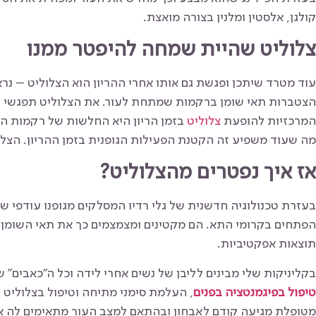
קולגן, אלסטין ומלנין בצורה מואצת.
צלוליט שהיית שמחה להיפטר ממנו
עוד מטרד שיתכן ופגשת גם אותו אחרי ההריון הוא הצלוליט – נרא
הצטברות תאי שומן ברקמות שמתחת לעור. את הצלוליט תפגשי בע
המרכזיות להופעת
צלוליט
בזמן הריון היא החלשות של רקמות החי
מה שעוד משפיע זה הקטנת הפעילות הגופנית בזמן ההריון. הצלול
אז איך נפטרים מהצלוליט?
בעזרת טכנולוגיה חדשנית של גלי רדיו המסלקים מגופנו עודפי שומ
הפתחים בקרומי התא. הם מקטינים ומצמצמים כך את תאי השומן. 
תוצאות אפקטיביות.
בקליניקות שלי מבינים לליבן של נשים אחרי לידה וכל ה"כאבים"
טיפול בפיגמנטציה בפנים
, העלמת סימני מתיחה וטיפול בצלוליט
מטופלת מגיעה קודם לאבחון ובהתאם למצב העור מתאימים לה א