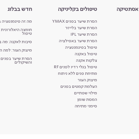
 אסתטיקה
טיפולים בקליניקה
חדש בבלוג
הסרת שיער בפנים YMAX
מה זה פיגמנטציה ב
הסרת שיער בלייזר
חומצה היאלורונית מ
טיפול
הסרת שיער IPL
הסרת שיער באפילציה
סיבות לאקנה: מה 
טיפול בפיגמנטציה
מיצוק העור: למה ה
טיפול באקנה
הסרת שיער בפנים ל
צלקות אקנה
והשיקולים
טיפול בגלי רדיו לפנים RF
מתיחת פנים ללא ניתוח
מיצוק העור
העלמת קמטים בפנים
מילוי שפתיים
המסת שומן
סימני מתיחה