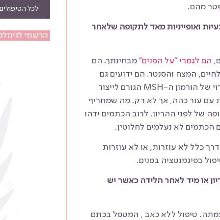
פטר מהם.
לכל הטיפולים
עיות ואופייניות מאד לתקופה שלאחר
ם,
הם לגמרי "על הפנים"
מבחינתך. הם
חיים, המצח והסנטר. הם ידועים גם
בכינוי שלהם "מסכת ההריון". הסיבה היא שינויים הורמונאליים וגירוי של הורמון ה-MSH הגורם לייצור
ות עם עור כהה, אך לא רק. מה שמחריף
ה של לפני ההריון. לרוב הכתמים ידהו
הכתמים לא נעלמים לחלוטין.
רך כלל לא עוזרות, או לא עוזרות
פול בפיגמנטציה בפנים.
ון או מיד לאחר הלידה כאשר יש
צמתה. טיפול ללא כאב , המטפל בכתם