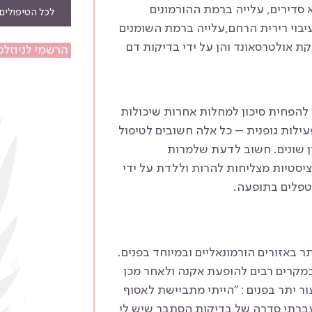
א סדירים, עלייה ברמת ההורמונים
לכל הטיפולים
עיבוי רירית הרחם,עלייה ברמת השומנים
קת אולטרסאונד והן על ידי בדיקות דם
 להפחית סיכון למחלות אחרות שיכולות
עילות גופנית – כל אלה חשובים לטיפול
יון שונים. חשוב לדעת שלמרות
יסטיות מצליחות להרות וללדת על ידי
מטפלים בתופעה.
באזורים הורמונאליים ובמיוחד בפנים.
במקרים רבים להופעת אקנה ולאחר מכן
שני בת 33 סבלה זמן רב משיעור יתר בפנים : "הייתי מתביישת לאסוף
ועברתי סדרה של בדיקות הסתבר שיש לי