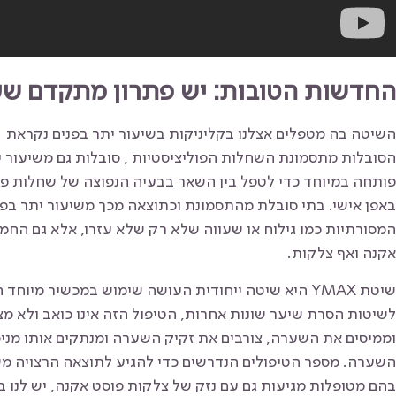
החדשות הטובות: יש פתרון מתקדם ש
השיטה בה מטפלים אצלנו בקליניקות בשיעור יתר בפנים נקראת YMAX
הסובלות מתסמונת השחלות הפוליציסטיות , סובלות גם משיעור ית
פותחה במיוחד כדי לטפל בין השאר בבעיה הנפוצה של שחלות פ
באפן אישי. בתי סובלת מהתסמונת וכתוצאה מכך משיעור יתר בפנ
המסורתיות כמו גילוח או שעווה שלא רק שלא עזרו, אלא גם החמ
אקנה ואף צלקות.
שיטת YMAX היא שיטה ייחודית העושה שימוש במכשיר מיוחד
לשיטות הסרת שיער שונות אחרות, הטיפול הזה אינו כואב ולא מצ
וממיסים את השערה, צורבים את זקיק השערה ומנתקים אותו מני
השערה. מספר הטיפולים הנדרשים כדי להגיע לתוצאה הרצויה 
בהם מטופלות מגיעות גם עם נזק של צלקות פוסט אקנה, יש לנו ב