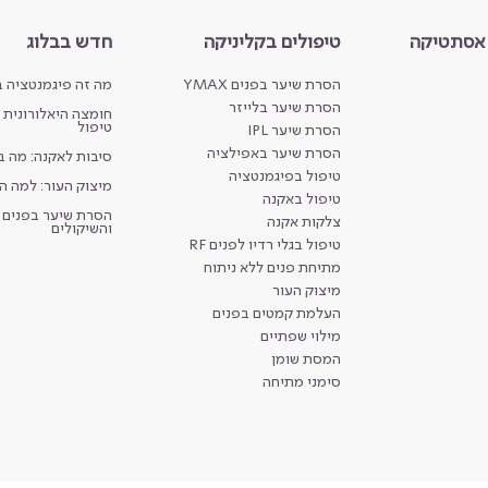
 אסתטיקה
טיפולים בקליניקה
חדש בבלוג
הסרת שיער בפנים YMAX
מה זה פיגמנטציה ב
הסרת שיער בלייזר
חומצה היאלורונית מ
טיפול
הסרת שיער IPL
הסרת שיער באפילציה
סיבות לאקנה: מה 
טיפול בפיגמנטציה
מיצוק העור: למה ה
טיפול באקנה
הסרת שיער בפנים ל
צלקות אקנה
והשיקולים
טיפול בגלי רדיו לפנים RF
מתיחת פנים ללא ניתוח
מיצוק העור
העלמת קמטים בפנים
מילוי שפתיים
המסת שומן
סימני מתיחה