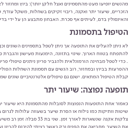
מהנשים יופיעו מעט מהתסמינים ואצל חלקן יותר): ביוץ ומחזור ל
הזכריים, שיעור יתר ואקנה, ריבוי זקיקים בשחלות, משקל עודף, 
והאינסולין בדם, לעיתים אף סכרת. האבחון מתבצע הן על ידי בדי
הטיפול בתסמונת
לא ניתן להעלים את התופעה אך ניתן לטפל בתסמינים השונים וכן
להתפתח בטווח הארוך. שינוי בתזונה, הימנעות מעישון והגברת פ
. כדי לטפל מבחינה הורמונלאית ולהגביר פריון ניתנים טיפולי פר
ההפרעות בביוץ ובמחזור, רוב הנשים עם תסמונת השחלות הפוליצ
קבלת הטיפול המתאים. ישנם גם טיפולים אלטרנטיביים שונים ש
תופעה נפוצה: שיעור יתר
כאמור אחת התופעות הנפוצות לסובלות מהתסמונת היא שיעור יתר 
שיטות וותיקות כמו גילוח או הסרת שיער בשעווה עלולות לגרום 
צלקות אקנה שנשארות לאורך זמן. 
את השיער, מחביאה את הפנים ורק כאשר רציתי להיכנס להריון 