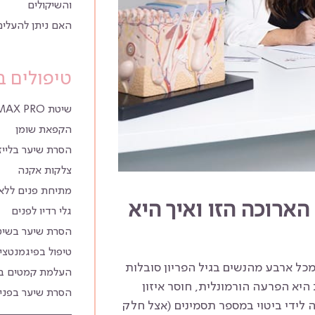
והשיקולים
האם ניתן להעלים
טיפולים ב
שיטת YMAX PRO הסרת שיער בפנים
הקפאת שומן
הסרת שיער בלייז
צלקות אקנה
מתיחת פנים ללא 
הארוכה הזו ואיך היא
גלי רדיו לפנים
הסרת שיער בשיטת 
טיפול בפיגמנטצ
כל ארבע מהנשים בגיל הפריון סובלות
העלמת קמטים ב
יא הפרעה הורמונלית, חוסר איזון
הסרת שיער בפני
 לידי ביטוי במספר תסמינים (אצל חלק