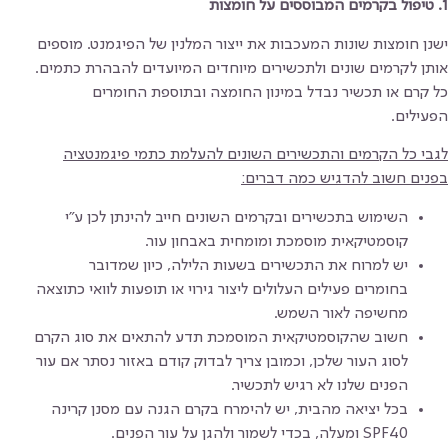
1. טיפול בקרמים המבוססים על חומצות
ישנן חומצות שונות המעכבות את ייצור המלנין של הפיגמנט. מוספים
אותן לקרמים שונים ולתכשירים מיוחדים המיועדים להבהרת כתמים.
כל קרם או תכשיר נבדל במינון החומצה ובתוספת החומרים
הפעילים.
לגבי כל הקרמים והתכשירים השונים להעלמת כתמי פיגמנטציה
בפנים חשוב להדגיש כמה דברים:
השימוש בתכשירים ובקרמים השונים חייב להינתן לכן ע"י
קוסמטיקאית מוסמכת ומומחית באבחון עור.
יש למרוח את התכשירים בשעות הלילה, כיון שמדובר
בחומרים פעילים העלולים ליצור גירוי או תופעות לוואי כתוצאה
מחשיפה לאור השמש.
חשוב שהקוסמטיקאית המוסמכת תדע להתאים את סוג הקרם
לסוג העור שלכן, וכמובן צריך לבדוק קודם באזור נסתר אם עור
הפנים שלנו לא רגיש לתכשיר.
בכל יציאה מהבית, יש להימרח בקרם הגנה עם מסנן קרינה
SPF40 ומעלה, בכדי לשמור ולהגן על עור הפנים.