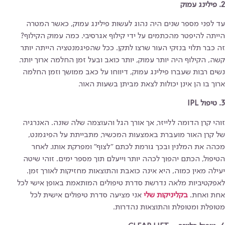
2. פילינג עמוק
עד לפני מספר שנים היה נהוג לעשות פילינג עמוק, כאשר המטרה
הייתה להיפטר מהכתמים על ידי קילוף אגרסיבי. כמה עמוק הקילוף?
זה כבר תלוי בנזקי העור שרצו לתקן. ככל שהפיגמנטציה הייתה יותר
קשה, הקילוף היה יותר עמוק, יותר כואב ובעל זמן החלמה ארוך יותר.
נשים רבות שעברו פילינג עמוק, דיווחו על כאב ממושך וזמן החלמה
ארוך בו הן אינן יכולות לצאת מביתן בשעות האור.
3. טיפול IPL
זוהי קרן הדומה ללייזר, אך אורך הגל והעוצמה שלה שונה. האנרגיה
של קרן האור מועברת באמצעות המכשיר, מתבייתת על הפיגמנט,
מכהה את המלנין ובכך גורמת לכתם "לצוף" ומפרקת אותו. לאחר
הטיפול, הכתם יהפוך לכהה יותר וייעלם תוך מספר ימים. זוהי שיטה
יעילה מאין כמוה, היא אינה כואבת והתוצאות מחזיקות לאורך זמן.
לאפקטיביות מלאה נדרשת סדרת טיפולים המותאמת באופן אישי לכל
אחת ואחת.
בקליניקות שלי
אני מציעה סדרת טיפולים אישית לכל
מטופלת ומטופלת והתוצאות נהדרות.