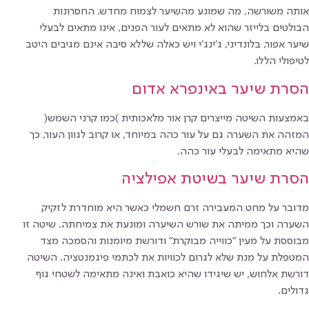
אותה משורשה, מה שמונע מהשיער לצמוח מחדש. החסרונות
הבולטים בלייזר שהוא לא מתאים לעור הפנים, אינו מתאים לבעלי
שיער אפור, בלונדיני, ג׳ינג׳י ויש כאלה שללא סיבה אינם מגיבים היטב
לטיפולי הללו.
הסרת שיער באינפרא אדום
באמצעות השיטה מייצרים קרן אור מלאכותית )כמו קרני השמש(
המזהה את השערה גם על עור כהה במיוחד, או קרוב לגוון העור, כך
שהיא מתאימה לבעלי עור כהה.
הסרת שיער בשיטת אפילציה
מדובר על מחט המעבירה זרם חשמלי כאשר היא מוחדרת לזקיק
השערה וכך ממיתה את שורש השיערה ומונעת את צמיחתה. שיטה זו
מבוססת על מעין "כווייה מבוקרת" ודורשת מיומנות והסמכה מצד
המטפלת על מנת שלא לגרום לכוויות את לכתמי פיגמנטציה. השיטה
דורשת אלחוש, יש שיגידו שהיא כואבת ואינה מתאימה לשטחי גוף
גדולים.