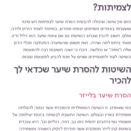
לצמיתות?
כיום אין שיטה שיכולה להבטיח הסרת שיער לצמיתות ויש סיכוי
ששערות באזורים מסוימים יצמחו מחדש, במיוחד לאחר היריון ולידה.
אולם, חשוב להבין שברוב השיטות גם אם צומח שיער, הוא דליל ודק
מאוד ביחס למה שהיה, זאת משום שהשיערה התנתקה מכלי הדם
שלה ו״מתה״ או נחלשה. זיכרו כי ישנה חשיבות רבה להתאמת
השיטה לעור ולמאפיינים שונים על מנת להגיע לתוצאות טובות.
השיטות להסרת שיער שכדאי לך
להכיר
הסרת שיער בלייזר
כפי שאמרנו, זו השיטה הפופולרית והמוכרת אשר זכתה להצלחה
מסחררת בארץ ובעולם. השיטה נחשבת לבטוחה בזכות יעילותה על
משטחי גוף נרחבים יחסית כמו גב, חזה, רגליים וכו׳. היא עובדת
בשיטת קרן לייזר ממוקדת אשר חודרת לזקיק השערה ומשמידה