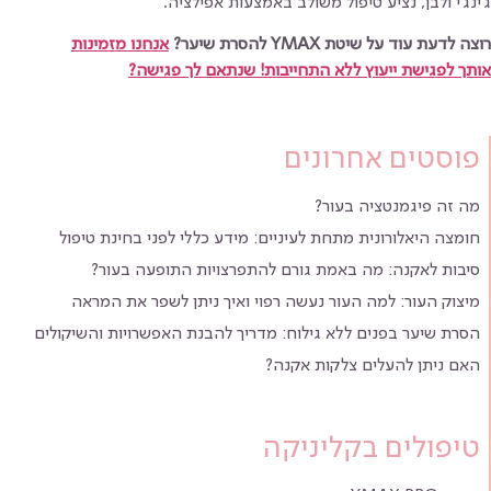
ג'ינג'י ולבן, נציע טיפול משולב באמצעות אפילציה.
רוצה לדעת עוד על שיטת YMAX להסרת שיער?
אנחנו מזמינות
אותך לפגישת ייעוץ ללא התחייבות! שנתאם לך פגישה?
פוסטים אחרונים
מה זה פיגמנטציה בעור?
חומצה היאלורונית מתחת לעיניים: מידע כללי לפני בחינת טיפול
סיבות לאקנה: מה באמת גורם להתפרצויות התופעה בעור?
מיצוק העור: למה העור נעשה רפוי ואיך ניתן לשפר את המראה
הסרת שיער בפנים ללא גילוח: מדריך להבנת האפשרויות והשיקולים
האם ניתן להעלים צלקות אקנה?
טיפולים בקליניקה