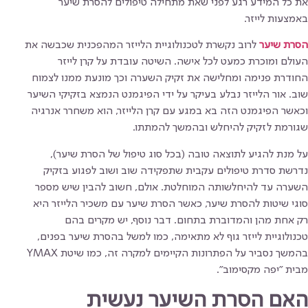
את כל המידע רגע לפני שאת מתחילה טיפולים להסרת שיער
באמצעות לייזר.
הסרת שיער
לרוב נקשרת לטכנולוגיית הלייזר המהפכנית שכבשה את
העולם ומוכרת כמעט לכל אישה. השיטה עובדת על קרן לייזר
החודרת פנימה ומחלישה את זקיק השערה וכך מונעת ממנו לצמוח
שוב. אור הלייזר נבלע בעיקר על ידי הפיגמנט הנמצא בזקיקי השיער
וכאשר הפיגמנט הזה בא במגע עם קרן הלייזר, הוא משחרר אנרגיה
שגורמת לזקיק להיחלש ובהמשך להמתתו.
על מנת להגיע לתוצאה טובה (בכל סוג טיפול של הסרת שיער),
נדרשת סדרת טיפולים עקבית שתפקידה שוב ושוב לפגוע בזקיק
השערה עד להיחלשותה המוחלטת. אולם, חשוב להבין שיש מספר
סוגי שיטות להסרת שיער, כאשר הסרת שיער עם משכיר הלייזר היא
רק אחת מהן והמדוברת בתחום. דבר נוסף, יש מקרים בהם
טכנולוגיית לייזר גוף לא מתאימה, כמו למשל בהסרת שיער בפנים,
בהמשך נסביר על הפתרונות הקיימים למקרה זה, כמו שיטת YMAX
מבית "יפה מקסימוב".
האם הסרת השיער נעשית