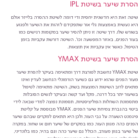
הסרת שיער בשיטת IPL
שיטה זאת היא חדשנית יחסית ודי דומה לשיטת ההסרה בלייזר אולם
היא נעשית באמצעות גלי אור שתפקידם לזהות את השיער ולפגוע
בשורש שלו. דרך שיטה זו ניתן להסיר שיער במקומות רגישים כמו
בעור הפנים, באזור המפשעה וכו׳. השיטה דורשת עקביות בזמן
הטיפול, כאשר אין עקביות אין תוצאות.
הסרת שיער בשיטת YMAX
שיטת YMAX נחשבת לפורצת דרך ומתאימה בעיקר להסרת שיער
מעור הפנים שהוא ידוע גם כשיער הורמונלי הנחשב לעדין ואינו
מתאים לרוב השיטות המוצעות בשוק. השיטה מתאימה לטיפול
בשיעור יתר בכל דרגה, מקל ועד קשה ובעיקר לנשים הסובלות
מתסמונת השחלות הפוליציסטיות, תסמונת נפוצה למדי שבאה לידי
ביטוי בהגברת צמיחת שיער הפנים. YMAX מבוססת על קליטת
פיגמנט השערה על גבי העור, ולכן היא תתאים למקרים שבהם שיער
הפנים כהה מגוון העור, כמו במקרים של שיער חום או שחור. במקרה
של שיער בגוון מעורב, הכולל גם שיער כהה וגם בהיר, כמו בלונדיני,