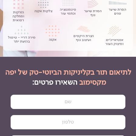
הסרת שיער
פיגמנטציה
צלקות אקנה
הסרת שיער
הזרקות
פנים
וכתמי עור
גוף
ומחלקה
רפואית
הצרת היקפים
מירה דריי - טיפול
אקנה
ועיצוב גוף
אנטיאייג’ינג
בהזעת יתר
ומיצוק העור
לתיאום תור בקליניקות הביוטי-טק של יפה
מקסימוב
השאירו פרטים: